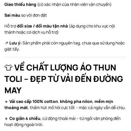
Giao thiếu hàng
(có xác nhận của nhân viên vận chuyển)
Sai màu
so với đơn đặt
Hỗ trợ
đổi size / đổi màu tận nhà
(áp dụng cho khu vực nội
thành hoặc có dịch vụ hỗ trợ)
📌
Lưu ý:
Sản phẩm phải còn nguyên tag, chưa qua sử dụng hoặc
giặt tẩy.
👕
VỀ CHẤT LƯỢNG ÁO THUN
TOLI – ĐẸP TỪ VẢI ĐẾN ĐƯỜNG
MAY
🔹
Vải cao cấp 100% cotton
,
không pha nilon
,
mềm mịn
thoáng mát
, thấm hút mồ hôi cực tốt – mặc cả ngày vẫn dễ chịu.
🔹
Co giãn 4 chiều
, cử động thoải mái – từ ngồi văn phòng đến
hoạt động ngoài trời.