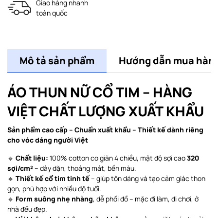
Giao hàng nhanh
toàn quốc
Mô tả sản phẩm
Hướng dẫn mua hàn
ÁO THUN NỮ CỔ TIM – HÀNG
VIỆT CHẤT LƯỢNG XUẤT KHẨU
Sản phẩm cao cấp – Chuẩn xuất khẩu – Thiết kế dành riêng
cho vóc dáng người Việt
🔹
Chất liệu:
100% cotton co giãn 4 chiều, mật độ sợi cao
320
sợi/cm²
– dày dặn, thoáng mát, bền màu.
🔹
Thiết kế cổ tim tinh tế
– giúp tôn dáng và tạo cảm giác thon
gọn, phù hợp với nhiều độ tuổi.
🔹
Form suông nhẹ nhàng
, dễ phối đồ – mặc đi làm, đi chơi, ở
nhà đều đẹp.