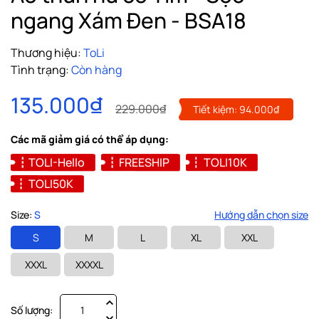
ngang Xám Đen - BSA18
Thương hiệu:
ToLi
Tình trạng:
Còn hàng
135.000₫
229.000₫
Tiết kiệm:
94.000₫
Các mã giảm giá có thể áp dụng:
TOLI-Hello
FREESHIP
TOLI10K
TOLI50K
Size:
S
Hướng dẫn chọn size
S
M
L
XL
XXL
XXXL
XXXXL
Số lượng: