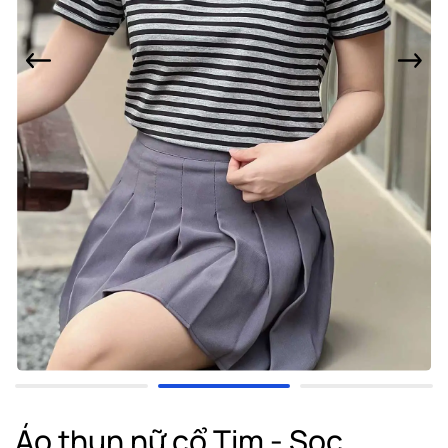
Áo thun nữ cổ Tim - Sọc