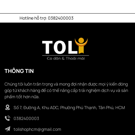
tline hỗ trợ: 0382400003
NHẬP 
THÔNG TIN
Chúng tôi luôn trân trọng và mong đợi nhận được mọi ý kiến đóng
góp từ khách hàng để có thể nâng cấp trải nghiệm dịch vụ và sản
phẩm tốt hơn nữa.
Số 7, Đường A, Khu ADC, Phường Phú Thạnh, Tân Phú, HCM
0382400003
tolishophcm@gmail.com