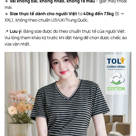
🔹
Vải không bai, không nhão, không ra màu
– giặt máy thoải
mái.
🔹
Size thực tế dành cho người Việt
từ
40kg đến 73kg
(S →
XXL), không theo chuẩn US/UK/Trung Quốc.
📌
Lưu ý:
Bảng size được đo theo chuẩn thực tế của người Việt.
Vui lòng tham khảo kỹ trước khi đặt hàng để chọn được chiếc áo
vừa vặn nhất.