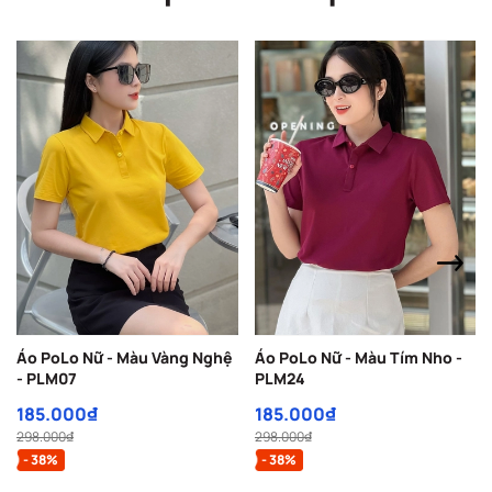
Áo PoLo Nữ - Màu Vàng Nghệ
Áo PoLo Nữ - Màu Tím Nho -
- PLM07
PLM24
185.000₫
185.000₫
298.000₫
298.000₫
- 38%
- 38%